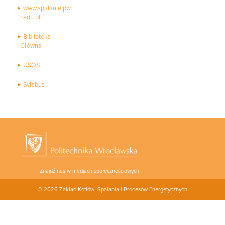
www.spalanie.pw
r.edu.pl
Biblioteka
Główna
USOS
Sylabus
Znajdź nas w mediach społecznościowych:
© 2026
Zakład Kotłów, Spalania i Procesów Energetycznych