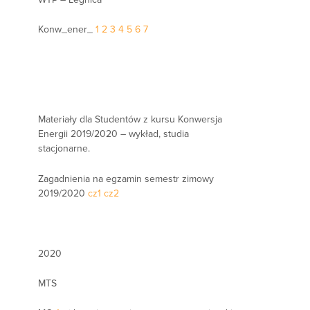
Konw_ener_
1
2
3
4
5
6
7
Materiały dla Studentów z kursu Konwersja
Energii 2019/2020 – wykład, studia
stacjonarne.
Zagadnienia na egzamin semestr zimowy
2019/2020
cz1
cz2
2020
MTS