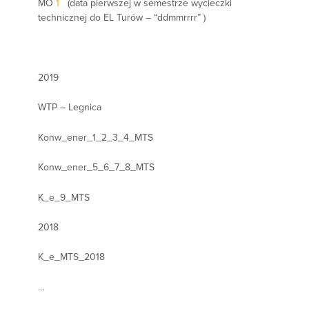
MO
1
(data pierwszej w semestrze wycieczki
technicznej do EL Turów – “ddmmrrrr” )
2019
WTP – Legnica
Konw_ener_1_2_3_4_MTS
Konw_ener_5_6_7_8_MTS
K_e_9_MTS
2018
K_e_MTS_2018
…